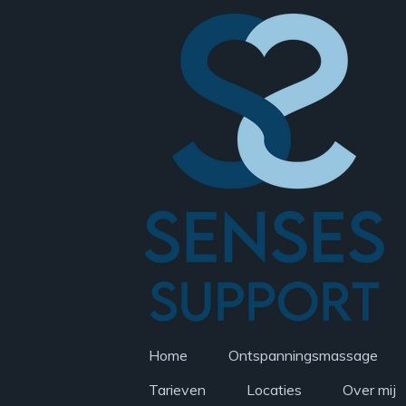
Ga
direct
naar
de
hoofdinhoud
Home
Ontspanningsmassage
Tarieven
Locaties
Over mij